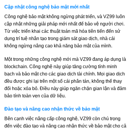
Cập nhật công nghệ bảo mật mới nhất
Công nghệ bảo mật không ngừng phát triển, và VZ99 luôn
cập nhật những giải pháp mới nhất để bảo vệ người chơi.
Từ việc triển khai các thuật toán mã hóa tiên tiến đến sử
dụng trí tuệ nhân tạo trong giám sát giao dịch, nhà cái
không ngừng nâng cao khả năng bảo mật của mình.
Một trong những công nghệ mới mà VZ99 đang áp dụng là
blockchain. Công nghệ này giúp tăng cường tính minh
bạch và bảo mật cho các giao dịch tài chính. Mọi giao dịch
đều được ghi lại trên một sổ cái phân tán, không thể thay
đổi hoặc xóa bỏ. Điều này giúp ngăn chặn gian lận và đảm
bảo tính toàn vẹn của dữ liệu.
Đào tạo và nâng cao nhận thức về bảo mật
Bên cạnh việc nâng cấp công nghệ, VZ99 còn chú trọng
đến việc đào tạo và nâng cao nhận thức về bảo mật cho cả