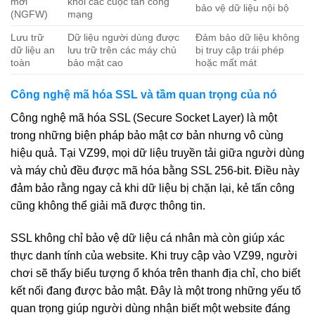
mới
khỏi các cuộc tấn công
bảo vệ dữ liệu nội bộ
(NGFW)
mạng
Lưu trữ
Dữ liệu người dùng được
Đảm bảo dữ liệu không
dữ liệu an
lưu trữ trên các máy chủ
bị truy cập trái phép
toàn
bảo mật cao
hoặc mất mát
Công nghệ mã hóa SSL và tầm quan trọng của nó
Công nghệ mã hóa SSL (Secure Socket Layer) là một
trong những biện pháp bảo mật cơ bản nhưng vô cùng
hiệu quả. Tại VZ99, mọi dữ liệu truyền tải giữa người dùng
và máy chủ đều được mã hóa bằng SSL 256-bit. Điều này
đảm bảo rằng ngay cả khi dữ liệu bị chặn lại, kẻ tấn công
cũng không thể giải mã được thông tin.
SSL không chỉ bảo vệ dữ liệu cá nhân mà còn giúp xác
thực danh tính của website. Khi truy cập vào VZ99, người
chơi sẽ thấy biểu tượng ổ khóa trên thanh địa chỉ, cho biết
kết nối đang được bảo mật. Đây là một trong những yếu tố
quan trọng giúp người dùng nhận biết một website đáng