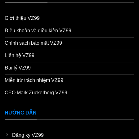
Giới thiệu VZ99
Điều khoản và điều kiện VZ99
Chính sách bảo mật VZ99
Liên hệ VZ99
Đại lý VZ99
Miễn trừ trách nhiệm VZ99
CEO Mark Zuckerberg VZ99
HƯỚNG DẪN
Đăng ký VZ99