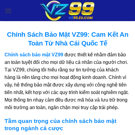
Bỏ
qua
nội
dung
Chính Sách Bảo Mật VZ99: Cam Kết An
Toàn Từ Nhà Cái Quốc Tế
Chính sách bảo mật VZ99
được thiết kế nhằm đảm bảo
an toàn tuyệt đối cho mọi dữ liệu cá nhân của người chơi.
Tại VZ99, chúng tôi hiểu rằng sự tin tưởng của khách
hàng là nền tảng cho mọi hoạt động kinh doanh. Chính vì
vậy, hệ thống bảo mật được xây dựng với công nghệ tiên
tiến nhất, kết hợp với các quy trình kiểm soát nghiêm ngặt.
Mọi thông tin nhạy cảm đều được mã hóa và lưu trữ trong
môi trường an toàn, ngăn chặn mọi truy cập trái phép.
Tầm quan trọng của chính sách bảo mật
trong ngành cá cược