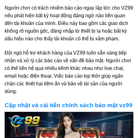
Người chơi có trách nhiệm báo cáo ngay lập tức cho VZ99
nếu phát hiện bất kỳ hoạt động đáng ngờ nào liên quan
đến tài khoản của mình. Điều này bao gồm các giao dịch
không rõ nguồn gốc, đăng nhập từ thiết bị lạ hoặc bất kỳ
dấu hiệu nào cho thấy tài khoản có thể bị xâm phạm.
Đội ngũ hỗ trợ khách hàng của VZ99 luôn sẵn sàng tiếp
nhận và xử lý các báo cáo về vấn đề bảo mật. Người chơi
có thể liên hệ qua nhiều kênh khác nhau như live chat,
email hoặc điện thoại. Việc báo cáo kịp thời giúp ngăn
chặn các thiệt hại tiềm ẩn và bảo vệ tài sản của người
dùng.
Cập nhật và cải tiến chính sách bảo mật vz99