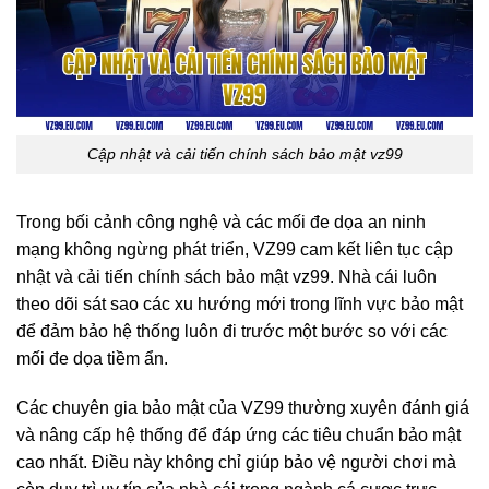
Cập nhật và cải tiến chính sách bảo mật vz99
Trong bối cảnh công nghệ và các mối đe dọa an ninh
mạng không ngừng phát triển, VZ99 cam kết liên tục cập
nhật và cải tiến chính sách bảo mật vz99. Nhà cái luôn
theo dõi sát sao các xu hướng mới trong lĩnh vực bảo mật
để đảm bảo hệ thống luôn đi trước một bước so với các
mối đe dọa tiềm ẩn.
Các chuyên gia bảo mật của VZ99 thường xuyên đánh giá
và nâng cấp hệ thống để đáp ứng các tiêu chuẩn bảo mật
cao nhất. Điều này không chỉ giúp bảo vệ người chơi mà