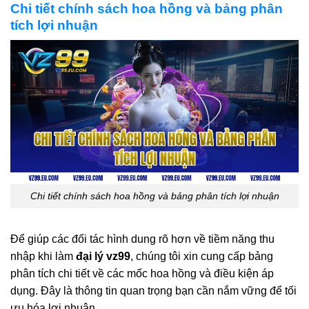
Chi tiết chính sách hoa hồng và bảng phân
tích lợi nhuận
Chi tiết chính sách hoa hồng và bảng phân tích lợi nhuận
Để giúp các đối tác hình dung rõ hơn về tiềm năng thu
nhập khi làm
đại lý vz99
, chúng tôi xin cung cấp bảng
phân tích chi tiết về các mốc hoa hồng và điều kiện áp
dụng. Đây là thông tin quan trọng bạn cần nắm vững để tối
ưu hóa lợi nhuận.