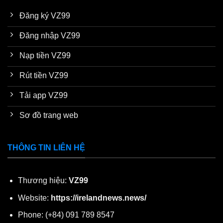
Đăng ký VZ99
Đăng nhập VZ99
Nạp tiền VZ99
Rút tiền VZ99
Tải app VZ99
Sơ đồ trang web
THÔNG TIN LIÊN HỆ
Thương hiệu:
VZ99
Website:
https://irelandnews.news/
Phone: (+84) 091 789 8547