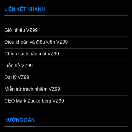
LIÊN KẾT NHANH
Giới thiệu VZ99
Điều khoản và điều kiện VZ99
Chính sách bảo mật VZ99
Liên hệ VZ99
Đại lý VZ99
Miễn trừ trách nhiệm VZ99
CEO Mark Zuckerberg VZ99
HƯỚNG DẪN