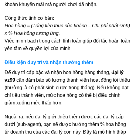
khoản khuyến mãi mà người chơi đã nhận.
Công thức tính cơ bản:
Hoa hồng = (Tổng tiền thua của khách – Chi phí phát sinh)
x % Hoa hồng tương ứng.
Việc minh bạch trong cách tính toán giúp đối tác hoàn toàn
yên tâm về quyền lợi của mình.
Điều kiện duy trì và nhận thưởng thêm
Để duy trì cấp bậc và nhận hoa hồng hàng tháng,
đại lý
vz99
cần đảm bảo số lượng thành viên hoạt động tối thiểu
(thường là có phát sinh cược trong tháng). Nếu không đạt
chỉ tiêu thành viên, mức hoa hồng có thể bị điều chỉnh
giảm xuống mức thấp hơn.
Ngoài ra, nếu đại lý giới thiệu thêm được các đại lý cấp
dưới (sub-agent), bạn sẽ được hưởng thêm % hoa hồng
từ doanh thu của các đại lý con này. Đây là mô hình tháp