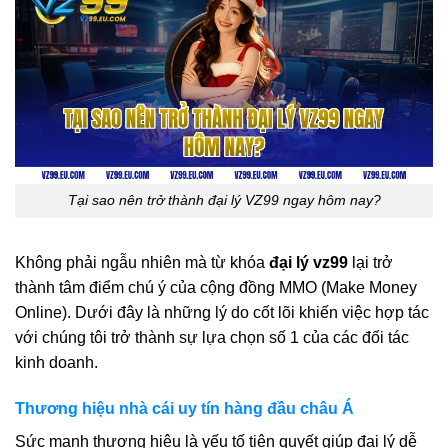
Tại sao nên trở thành đại lý VZ99 ngay hôm nay?
Không phải ngẫu nhiên mà từ khóa
đại lý vz99
lại trở
thành tâm điểm chú ý của cộng đồng MMO (Make Money
Online). Dưới đây là những lý do cốt lõi khiến việc hợp tác
với chúng tôi trở thành sự lựa chọn số 1 của các đối tác
kinh doanh.
Thương hiệu nhà cái uy tín hàng đầu châu Á
Sức mạnh thương hiệu là yếu tố tiên quyết giúp đại lý dễ