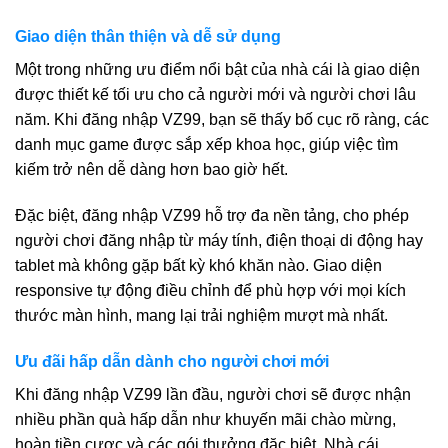
Giao diện thân thiện và dễ sử dụng
Một trong những ưu điểm nổi bật của nhà cái là giao diện
được thiết kế tối ưu cho cả người mới và người chơi lâu
năm. Khi đăng nhập VZ99, bạn sẽ thấy bố cục rõ ràng, các
danh mục game được sắp xếp khoa học, giúp việc tìm
kiếm trở nên dễ dàng hơn bao giờ hết.
Đặc biệt, đăng nhập VZ99 hỗ trợ đa nền tảng, cho phép
người chơi đăng nhập từ máy tính, điện thoại di động hay
tablet mà không gặp bất kỳ khó khăn nào. Giao diện
responsive tự động điều chỉnh để phù hợp với mọi kích
thước màn hình, mang lại trải nghiệm mượt mà nhất.
Ưu đãi hấp dẫn dành cho người chơi mới
Khi đăng nhập VZ99 lần đầu, người chơi sẽ được nhận
nhiều phần quà hấp dẫn như khuyến mãi chào mừng,
hoàn tiền cược và các gói thưởng đặc biệt. Nhà cái