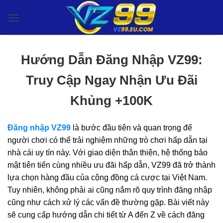
Bỏ
qua
nội
dung
Hướng Dẫn Đăng Nhập VZ99:
Truy Cập Ngay Nhận Ưu Đãi
Khủng +100K
Đăng nhập VZ99
là bước đầu tiên và quan trọng để
người chơi có thể trải nghiệm những trò chơi hấp dẫn tại
nhà cái uy tín này. Với giao diện thân thiện, hệ thống bảo
mật tiên tiến cùng nhiều ưu đãi hấp dẫn, VZ99 đã trở thành
lựa chọn hàng đầu của cộng đồng cá cược tại Việt Nam.
Tuy nhiên, không phải ai cũng nắm rõ quy trình đăng nhập
cũng như cách xử lý các vấn đề thường gặp. Bài viết này
sẽ cung cấp hướng dẫn chi tiết từ A đến Z về cách đăng