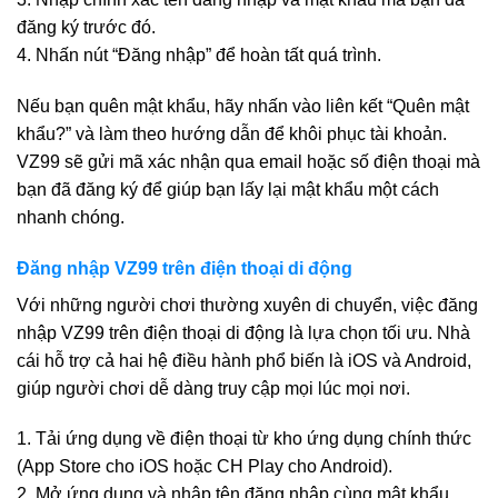
đăng ký trước đó.
4. Nhấn nút “Đăng nhập” để hoàn tất quá trình.
Nếu bạn quên mật khẩu, hãy nhấn vào liên kết “Quên mật
khẩu?” và làm theo hướng dẫn để khôi phục tài khoản.
VZ99 sẽ gửi mã xác nhận qua email hoặc số điện thoại mà
bạn đã đăng ký để giúp bạn lấy lại mật khẩu một cách
nhanh chóng.
Đăng nhập VZ99 trên điện thoại di động
Với những người chơi thường xuyên di chuyển, việc đăng
nhập VZ99 trên điện thoại di động là lựa chọn tối ưu. Nhà
cái hỗ trợ cả hai hệ điều hành phổ biến là iOS và Android,
giúp người chơi dễ dàng truy cập mọi lúc mọi nơi.
1. Tải ứng dụng về điện thoại từ kho ứng dụng chính thức
(App Store cho iOS hoặc CH Play cho Android).
2. Mở ứng dụng và nhập tên đăng nhập cùng mật khẩu