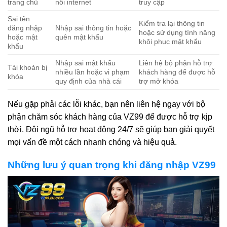
trang chủ
nối internet
truy cập
Sai tên
Kiểm tra lại thông tin
đăng nhập
Nhập sai thông tin hoặc
hoặc sử dụng tính năng
hoặc mật
quên mật khẩu
khôi phục mật khẩu
khẩu
Nhập sai mật khẩu
Liên hệ bộ phận hỗ trợ
Tài khoản bị
nhiều lần hoặc vi phạm
khách hàng để được hỗ
khóa
quy định của nhà cái
trợ mở khóa
Nếu gặp phải các lỗi khác, bạn nên liên hệ ngay với bộ
phận chăm sóc khách hàng của VZ99 để được hỗ trợ kịp
thời. Đội ngũ hỗ trợ hoạt động 24/7 sẽ giúp bạn giải quyết
mọi vấn đề một cách nhanh chóng và hiệu quả.
Những lưu ý quan trọng khi đăng nhập VZ99