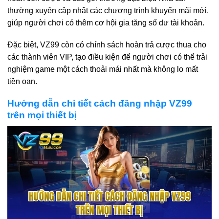
thường xuyên cập nhật các chương trình khuyến mãi mới,
giúp người chơi có thêm cơ hội gia tăng số dư tài khoản.
Đặc biệt, VZ99 còn có chính sách hoàn trả cược thua cho
các thành viên VIP, tạo điều kiện để người chơi có thể trải
nghiệm game một cách thoải mái nhất mà không lo mất
tiền oan.
Hướng dẫn chi tiết cách đăng nhập VZ99
trên mọi thiết bị