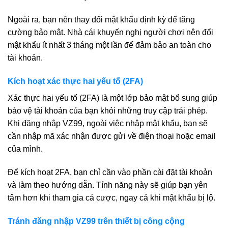
Ngoài ra, bạn nên thay đổi mật khẩu định kỳ để tăng
cường bảo mật. Nhà cái khuyến nghị người chơi nên đổi
mật khẩu ít nhất 3 tháng một lần để đảm bảo an toàn cho
tài khoản.
Kích hoạt xác thực hai yếu tố (2FA)
Xác thực hai yếu tố (2FA) là một lớp bảo mật bổ sung giúp
bảo vệ tài khoản của bạn khỏi những truy cập trái phép.
Khi đăng nhập VZ99, ngoài việc nhập mật khẩu, bạn sẽ
cần nhập mã xác nhận được gửi về điện thoại hoặc email
của mình.
Để kích hoạt 2FA, bạn chỉ cần vào phần cài đặt tài khoản
và làm theo hướng dẫn. Tính năng này sẽ giúp bạn yên
tâm hơn khi tham gia cá cược, ngay cả khi mật khẩu bị lộ.
Tránh đăng nhập VZ99 trên thiết bị công cộng