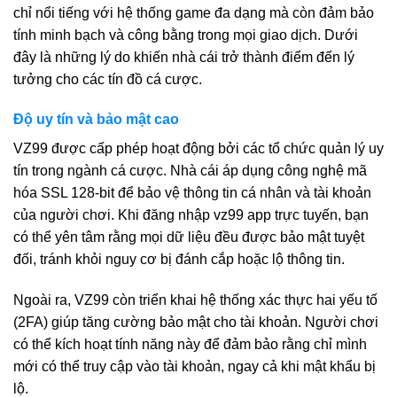
chỉ nổi tiếng với hệ thống game đa dạng mà còn đảm bảo
tính minh bạch và công bằng trong mọi giao dịch. Dưới
đây là những lý do khiến nhà cái trở thành điểm đến lý
tưởng cho các tín đồ cá cược.
Độ uy tín và bảo mật cao
VZ99 được cấp phép hoạt động bởi các tổ chức quản lý uy
tín trong ngành cá cược. Nhà cái áp dụng công nghệ mã
hóa SSL 128-bit để bảo vệ thông tin cá nhân và tài khoản
của người chơi. Khi đăng nhập vz99 app trực tuyến, bạn
có thể yên tâm rằng mọi dữ liệu đều được bảo mật tuyệt
đối, tránh khỏi nguy cơ bị đánh cắp hoặc lộ thông tin.
Ngoài ra, VZ99 còn triển khai hệ thống xác thực hai yếu tố
(2FA) giúp tăng cường bảo mật cho tài khoản. Người chơi
có thể kích hoạt tính năng này để đảm bảo rằng chỉ mình
mới có thể truy cập vào tài khoản, ngay cả khi mật khẩu bị
lộ.