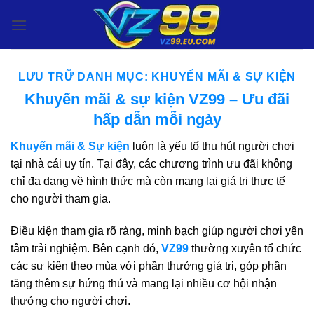
Bỏ
qua
nội
dung
LƯU TRỮ DANH MỤC:
KHUYẾN MÃI & SỰ KIỆN
Khuyến mãi & sự kiện VZ99 – Ưu đãi
hấp dẫn mỗi ngày
Khuyến mãi & Sự kiện
luôn là yếu tố thu hút người chơi
tại nhà cái uy tín. Tại đây, các chương trình ưu đãi không
chỉ đa dạng về hình thức mà còn mang lại giá trị thực tế
cho người tham gia.
Điều kiện tham gia rõ ràng, minh bạch giúp người chơi yên
tâm trải nghiệm. Bên cạnh đó,
VZ99
thường xuyên tổ chức
các sự kiện theo mùa với phần thưởng giá trị, góp phần
tăng thêm sự hứng thú và mang lại nhiều cơ hội nhận
thưởng cho người chơi.