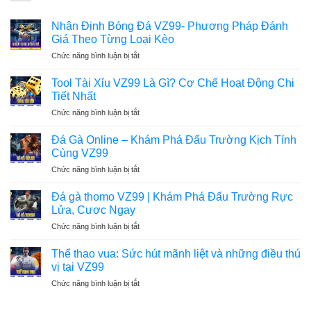
Nhận Định Bóng Đá VZ99- Phương Pháp Đánh
Giá Theo Từng Loại Kèo
Chức năng bình luận bị tắt
ở
Nhận
Định
Tool Tài Xỉu VZ99 Là Gì? Cơ Chế Hoạt Động Chi
Bóng
Tiết Nhất
Đá
Chức năng bình luận bị tắt
ở
VZ99-
Tool
Phương
Tài
Đá Gà Online – Khám Phá Đấu Trường Kịch Tính
Pháp
Xỉu
Đánh
Cùng VZ99
VZ99
Giá
Chức năng bình luận bị tắt
ở
Là
Theo
Đá
Gì?
Từng
Gà
Đá gà thomo VZ99 | Khám Phá Đấu Trường Rực
Cơ
Loại
Online
Chế
Lửa, Cược Ngay
Kèo
–
Hoạt
Chức năng bình luận bị tắt
ở
Khám
Động
Đá
Phá
Chi
gà
Thể thao vua: Sức hút mãnh liệt và những điều thú
Đấu
Tiết
thomo
Trường
vị tại VZ99
Nhất
VZ99
Kịch
Chức năng bình luận bị tắt
ở
|
Tính
Thể
Khám
Cùng
thao
Phá