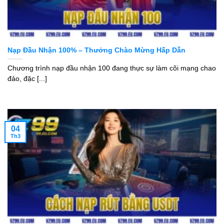
Nạp Đầu Nhận 100% – Thưởng Chào Mừng Hấp Dẫn
Chương trình nạp đầu nhận 100 đang thực sự làm cõi mạng chao
đảo, đặc [...]
04
Th3