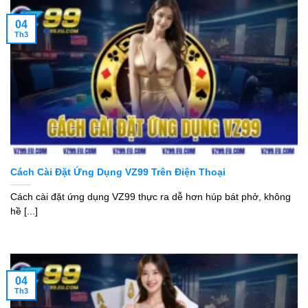
04
Th3
Cách Cài Đặt Ứng Dụng VZ99 Trên Điện Thoại
Cách cài đặt ứng dụng VZ99 thực ra dễ hơn húp bát phở, không
hề [...]
04
Th3