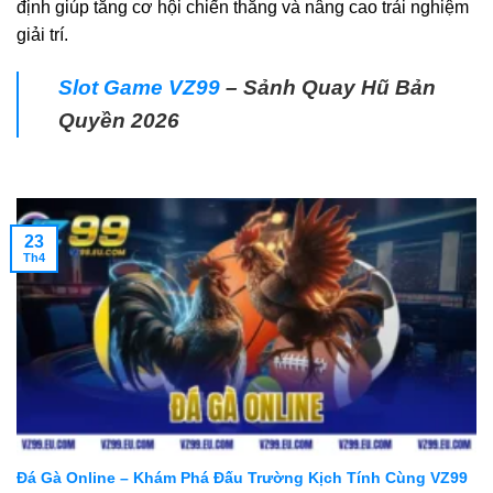
định giúp tăng cơ hội chiến thắng và nâng cao trải nghiệm
giải trí.
Slot Game VZ99
– Sảnh Quay Hũ Bản
Quyền 2026
23
Th4
Đá Gà Online – Khám Phá Đấu Trường Kịch Tính Cùng VZ99