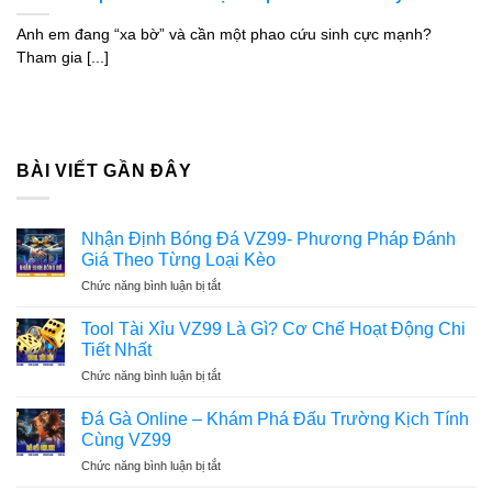
Anh em đang “xa bờ” và cần một phao cứu sinh cực mạnh?
Tham gia [...]
BÀI VIẾT GẦN ĐÂY
Nhận Định Bóng Đá VZ99- Phương Pháp Đánh
Giá Theo Từng Loại Kèo
Chức năng bình luận bị tắt
ở
Nhận
Định
Tool Tài Xỉu VZ99 Là Gì? Cơ Chế Hoạt Động Chi
Bóng
Tiết Nhất
Đá
Chức năng bình luận bị tắt
ở
VZ99-
Tool
Phương
Tài
Đá Gà Online – Khám Phá Đấu Trường Kịch Tính
Pháp
Xỉu
Đánh
Cùng VZ99
VZ99
Giá
Chức năng bình luận bị tắt
ở
Là
Theo
Đá
Gì?
Từng