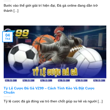
Bước vào thế giới giải trí hiện đại, Đá gà online đang dần trở
thành [...]
04
Th3
Tỷ Lệ Cược Đá Gà VZ99 – Cách Tính Kèo Và Đặt Cược
Chuẩn
Tỷ lệ cược đá gà đóng vai trò then chốt giúp sư kê và người [...]