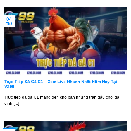
04
Th3
Trực Tiếp Đá Gà C1 – Xem Live Nhanh Nhất Hôm Nay Tại
VZ99
Trực tiếp đá gà C1 mang đến cho bạn những trận đấu chọi gà
đỉnh [...]