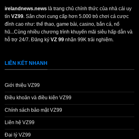
irelandnews.news
là trang chủ chính thức của nhà cái uy
tín
VZ99
. Sân chơi cung cấp hơn 5.000 trò chơi cá cược
đỉnh cao như: thể thao, game bài, casino, bắn cá, nổ
hũ...Cùng nhiều chương trình khuyến mãi siêu hấp dẫn và
hỗ trợ 24/7. Đăng ký
VZ 99
nhận 99K trải nghiệm.
LIÊN KẾT NHANH
Giới thiệu VZ99
Điều khoản và điều kiện VZ99
Chính sách bảo mật VZ99
Liên hệ VZ99
Đại lý VZ99