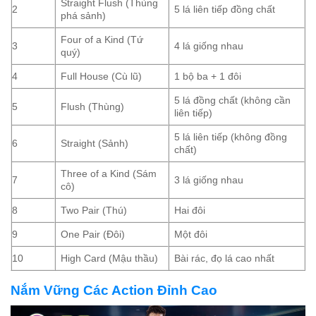
Straight Flush (Thùng
2
5 lá liên tiếp đồng chất
phá sảnh)
Four of a Kind (Tứ
3
4 lá giống nhau
quý)
4
Full House (Cù lũ)
1 bộ ba + 1 đôi
5 lá đồng chất (không cần
5
Flush (Thùng)
liên tiếp)
5 lá liên tiếp (không đồng
6
Straight (Sảnh)
chất)
Three of a Kind (Sám
7
3 lá giống nhau
cô)
8
Two Pair (Thú)
Hai đôi
9
One Pair (Đôi)
Một đôi
10
High Card (Mậu thầu)
Bài rác, đọ lá cao nhất
Nắm Vững Các Action Đỉnh Cao