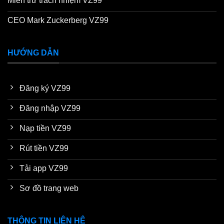
Miễn trừ trách nhiệm VZ99
CEO Mark Zuckerberg VZ99
HƯỚNG DẪN
Đăng ký VZ99
Đăng nhập VZ99
Nạp tiền VZ99
Rút tiền VZ99
Tải app VZ99
Sơ đồ trang web
THÔNG TIN LIÊN HỆ