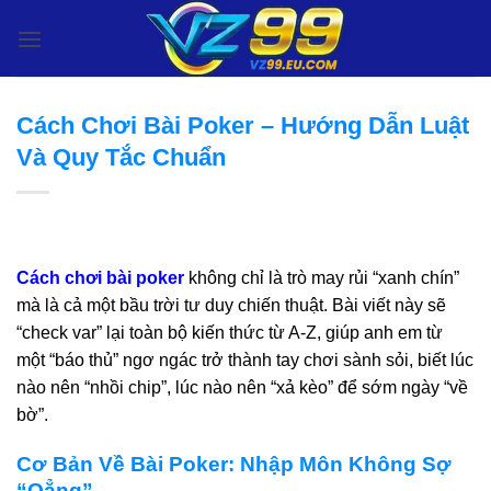
Bỏ
qua
nội
dung
Cách Chơi Bài Poker – Hướng Dẫn Luật
Và Quy Tắc Chuẩn
Cách chơi bài poker
không chỉ là trò may rủi “xanh chín”
mà là cả một bầu trời tư duy chiến thuật. Bài viết này sẽ
“check var” lại toàn bộ kiến thức từ A-Z, giúp anh em từ
một “báo thủ” ngơ ngác trở thành tay chơi sành sỏi, biết lúc
nào nên “nhồi chip”, lúc nào nên “xả kèo” để sớm ngày “về
bờ”.
Cơ Bản Về Bài Poker: Nhập Môn Không Sợ
“Oẳng”