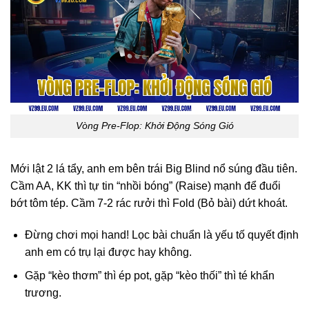
Vòng Pre-Flop: Khởi Động Sóng Gió
Mới lật 2 lá tẩy, anh em bên trái Big Blind nổ súng đầu tiên.
Cầm AA, KK thì tự tin “nhồi bóng” (Raise) mạnh để đuổi
bớt tôm tép. Cầm 7-2 rác rưởi thì Fold (Bỏ bài) dứt khoát.
Đừng chơi mọi hand! Lọc bài chuẩn là yếu tố quyết định
anh em có trụ lại được hay không.
Gặp “kèo thơm” thì ép pot, gặp “kèo thối” thì té khẩn
trương.