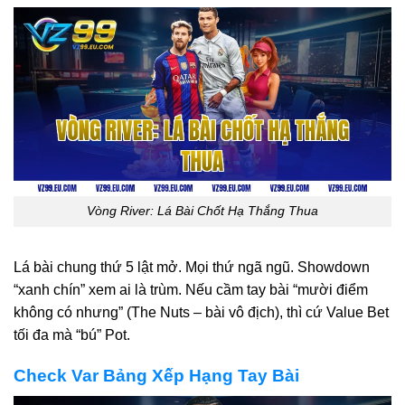
Vòng River: Lá Bài Chốt Hạ Thắng Thua
Lá bài chung thứ 5 lật mở. Mọi thứ ngã ngũ. Showdown
“xanh chín” xem ai là trùm. Nếu cầm tay bài “mười điểm
không có nhưng” (The Nuts – bài vô địch), thì cứ Value Bet
tối đa mà “bú” Pot.
Check Var Bảng Xếp Hạng Tay Bài