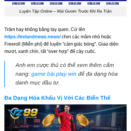
Luyện Tập Online – Mài Gươm Trước Khi Ra Trận
Trăm hay không bằng tay quen. Cứ lên
https://irelandnews.news/
chơi các mâm nhỏ hoặc
Freeroll (Miễn phí) để luyện “cảm giác bóng”. Giao diện
mượt, xanh chín, rất “over hợp” để cày cuốc.
Anh em cược thủ có thể xem thêm cẩm
nang:
game bài play win
để đa dạng hóa
danh mục đầu tư.
Đa Dạng Hóa Khẩu Vị Với Các Biến Thể