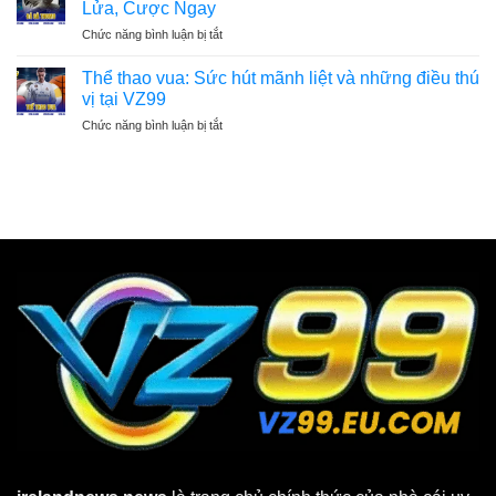
Online
Chế
Lửa, Cược Ngay
Kèo
–
Hoạt
Chức năng bình luận bị tắt
ở
Khám
Động
Đá
Phá
Chi
gà
Thể thao vua: Sức hút mãnh liệt và những điều thú
Đấu
Tiết
thomo
Trường
vị tại VZ99
Nhất
VZ99
Kịch
Chức năng bình luận bị tắt
ở
|
Tính
Thể
Khám
Cùng
thao
Phá
VZ99
vua:
Đấu
Sức
Trường
hút
Rực
mãnh
Lửa,
liệt
Cược
và
Ngay
những
điều
thú
vị
tại
VZ99