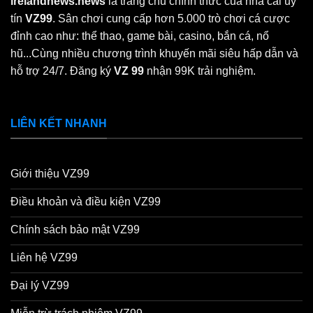
irelandnews.news
là trang chủ chính thức của nhà cái uy
tín
VZ99
. Sân chơi cung cấp hơn 5.000 trò chơi cá cược
đỉnh cao như: thể thao, game bài, casino, bắn cá, nổ
hũ...Cùng nhiều chương trình khuyến mãi siêu hấp dẫn và
hỗ trợ 24/7. Đăng ký
VZ 99
nhận 99K trải nghiệm.
LIÊN KẾT NHANH
Giới thiệu VZ99
Điều khoản và điều kiện VZ99
Chính sách bảo mật VZ99
Liên hệ VZ99
Đại lý VZ99