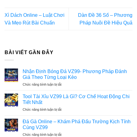
Xì Dách Online – Luật Chơi
Dàn Đề 36 Số – Phương
Và Mẹo Rút Bài Chuẩn
Pháp Nuôi Đề Hiệu Quả
BÀI VIẾT GẦN ĐÂY
Nhận Định Bóng Đá VZ99- Phương Pháp Đánh
Giá Theo Từng Loại Kèo
Chức năng bình luận bị tắt
ở
Nhận
Định
Tool Tài Xỉu VZ99 Là Gì? Cơ Chế Hoạt Động Chi
Bóng
Tiết Nhất
Đá
Chức năng bình luận bị tắt
ở
VZ99-
Tool
Phương
Tài
Đá Gà Online – Khám Phá Đấu Trường Kịch Tính
Pháp
Xỉu
Đánh
Cùng VZ99
VZ99
Giá
Chức năng bình luận bị tắt
ở
Là
Theo