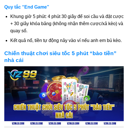
Quy tắc “End Game”
Khung giờ 5 phút: 4 phút 30 giây để soi cầu và đặt cược
+ 30 giây khóa bảng (không nhận thêm cược/xả kèo) và
quay số.
Kết quả nổ, tiền tự động nảy vào ví nếu anh em bú kèo.
Chiến thuật chơi siêu tốc 5 phút “bào tiền”
nhà cái