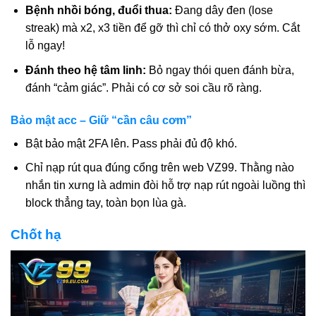
Bệnh nhồi bóng, đuổi thua:
Đang dây đen (lose
streak) mà x2, x3 tiền để gỡ thì chỉ có thở oxy sớm. Cắt
lỗ ngay!
Đánh theo hệ tâm linh:
Bỏ ngay thói quen đánh bừa,
đánh “cảm giác”. Phải có cơ sở soi cầu rõ ràng.
Bảo mật acc – Giữ “cần câu cơm”
Bật bảo mật 2FA lên. Pass phải đủ độ khó.
Chỉ nạp rút qua đúng cổng trên web VZ99. Thằng nào
nhắn tin xưng là admin đòi hỗ trợ nạp rút ngoài luồng thì
block thẳng tay, toàn bọn lùa gà.
Chốt hạ