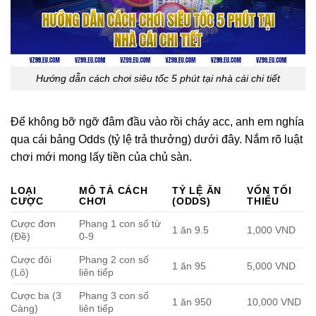
Hướng dẫn cách chơi siêu tốc 5 phút tại nhà cái chi tiết
Để không bỡ ngỡ đâm đầu vào rồi cháy acc, anh em nghía
qua cái bảng Odds (tỷ lệ trả thưởng) dưới đây. Nắm rõ luật
chơi mới mong lấy tiền của chủ sàn.
LOẠI
MÔ TẢ CÁCH
TỶ LỆ ĂN
VỐN TỐI
CƯỢC
CHƠI
(ODDS)
THIỂU
Cược đơn
Phang 1 con số từ
1 ăn 9.5
1,000 VND
(Đề)
0-9
Cược đôi
Phang 2 con số
1 ăn 95
5,000 VND
(Lô)
liên tiếp
Cược ba (3
Phang 3 con số
1 ăn 950
10,000 VND
Càng)
liên tiếp