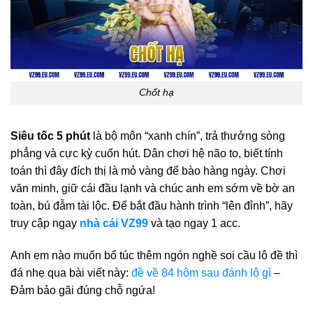
Chốt hạ
Siêu tốc 5 phút
là bộ môn “xanh chín”, trả thưởng sòng
phẳng và cực kỳ cuốn hút. Dân chơi hệ não to, biết tính
toán thì đây đích thị là mỏ vàng để bào hàng ngày. Chơi
văn minh, giữ cái đầu lạnh và chúc anh em sớm về bờ an
toàn, bú đẫm tài lộc. Để bắt đầu hành trình “lên đỉnh”, hãy
truy cập ngay
nhà cái VZ99
và tạo ngay 1 acc.
Anh em nào muốn bổ túc thêm ngón nghề soi cầu lô đề thì
đá nhẹ qua bài viết này:
đề về 84 hôm sau đánh lô gì
–
Đảm bảo gãi đúng chỗ ngứa!