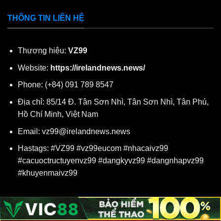
THÔNG TIN LIÊN HỆ
Thương hiệu:
VZ99
Website:
https://irelandnews.news/
Phone: (+84) 091 789 8547
Địa chỉ: 85/14 Đ. Tân Sơn Nhì, Tân Sơn Nhì, Tân Phú,
Hồ Chí Minh, Việt Nam
Email:
vz99@irelandnews.news
Hastags: #VZ99 #vz99eucom #nhacaivz99
#cacuoctructuyenvz99 #dangkyvz99 #dangnhapvz99
#khuyenmaivz99