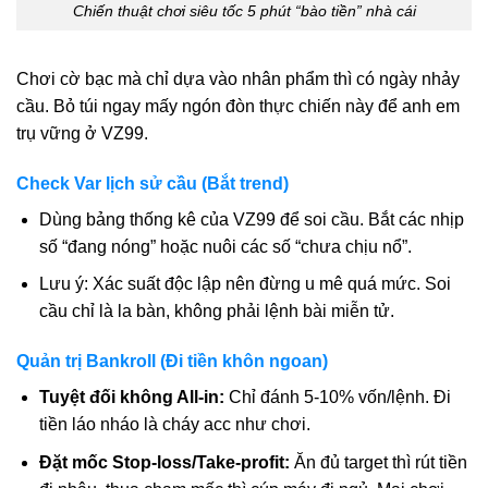
Chiến thuật chơi siêu tốc 5 phút “bào tiền” nhà cái
Chơi cờ bạc mà chỉ dựa vào nhân phẩm thì có ngày nhảy
cầu. Bỏ túi ngay mấy ngón đòn thực chiến này để anh em
trụ vững ở VZ99.
Check Var lịch sử cầu (Bắt trend)
Dùng bảng thống kê của VZ99 để soi cầu. Bắt các nhịp
số “đang nóng” hoặc nuôi các số “chưa chịu nổ”.
Lưu ý: Xác suất độc lập nên đừng u mê quá mức. Soi
cầu chỉ là la bàn, không phải lệnh bài miễn tử.
Quản trị Bankroll (Đi tiền khôn ngoan)
Tuyệt đối không All-in:
Chỉ đánh 5-10% vốn/lệnh. Đi
tiền láo nháo là cháy acc như chơi.
Đặt mốc Stop-loss/Take-profit:
Ăn đủ target thì rút tiền