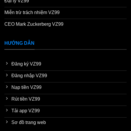
Đại lý VZ99
Miễn trừ trách nhiệm VZ99
CEO Mark Zuckerberg VZ99
HƯỚNG DẪN
Đăng ký VZ99
Đăng nhập VZ99
Nạp tiền VZ99
Rút tiền VZ99
Tải app VZ99
Sơ đồ trang web